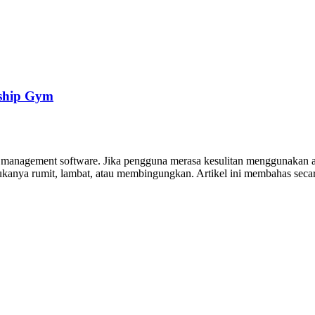
rship Gym
ss management software. Jika pengguna merasa kesulitan menggunakan ap
rmukanya rumit, lambat, atau membingungkan. Artikel ini membahas sec