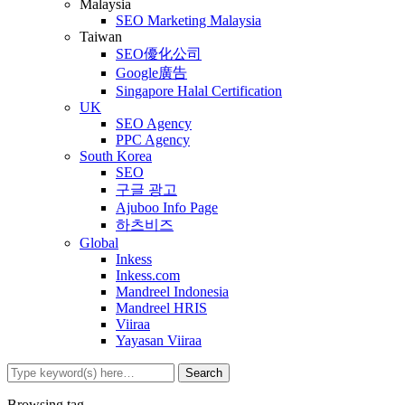
Malaysia
SEO Marketing Malaysia
Taiwan
SEO優化公司
Google廣告
Singapore Halal Certification
UK
SEO Agency
PPC Agency
South Korea
SEO
구글 광고
Ajuboo Info Page
하츠비즈
Global
Inkess
Inkess.com
Mandreel Indonesia
Mandreel HRIS
Viiraa
Yayasan Viiraa
Browsing tag